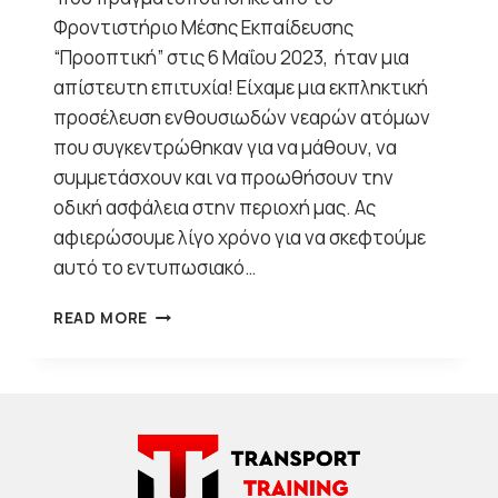
Φροντιστήριο Μέσης Εκπαίδευσης
“Προοπτική” στις 6 Μαΐου 2023, ήταν μια
απίστευτη επιτυχία! Είχαμε μια εκπληκτική
προσέλευση ενθουσιωδών νεαρών ατόμων
που συγκεντρώθηκαν για να μάθουν, να
συμμετάσχουν και να προωθήσουν την
οδική ασφάλεια στην περιοχή μας. Ας
αφιερώσουμε λίγο χρόνο για να σκεφτούμε
αυτό το εντυπωσιακό…
ΗΜΈΡΑ
READ MORE
ΚΥΚΛΟΦΟΡΊΑΣ
ΑΓΩΓΉΣ:
ΕΝΘΆΡΡΥΝΣΗ
ΤΩΝ
ΝΈΩΝ
ΓΙΑ
ΑΣΦΑΛΈΣΤΕΡΟΥΣ