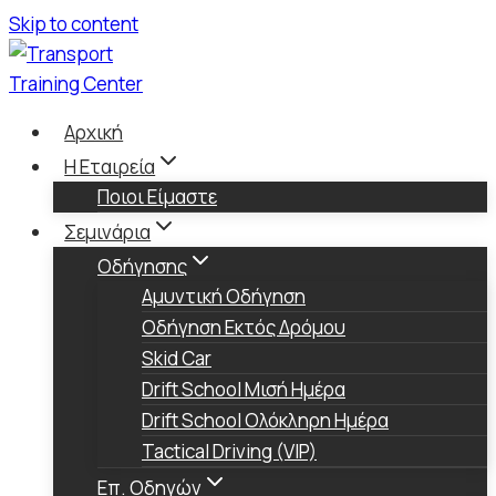
Skip to content
Αρχική
Η Εταιρεία
Ποιοι Είμαστε
Σεμινάρια
Οδήγησης
Αμυντική Οδήγηση
Οδήγηση Εκτός Δρόμου
Skid Car
Drift School Μισή Ημέρα
Drift School Ολόκληρη Ημέρα
Tactical Driving (VIP)
Επ. Oδηγών