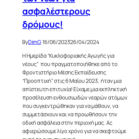
ασφαλέστερους
δρόμους!
By
DimG
16/06/2023
26/04/2024
Η Ημερίδα “Κυκλοφοριακής Αγωγής για
νέους” που πραγματοποιήθηκε από το
Φροντιστήριο Μέσης Εκπαίδευσης
“Προοπτική” στις 6 Μαΐου 2023, ήταν μια
απίστευτη επιτυχία! Είχαμε μια εκπληκτική
προσέλευση ενθουσιωδών νεαρών ατόμων
που συγκεντρώθηκαν για να μάθουν, να
συμμετάσχουν και να προωθήσουν την
οδική ασφάλεια στην περιοχή μας. Ας
αφιερώσουμε λίγο χρόνο για να σκεφτούμε