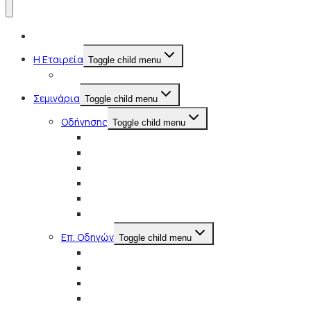
Αρχική
Η Εταιρεία
Toggle child menu
Ποιοι Είμαστε
Σεμινάρια
Toggle child menu
Οδήγησης
Toggle child menu
Αμυντική Οδήγηση
Οδήγηση Εκτός Δρόμου
Skid Car
Drift School Μισή Ημέρα
Drift School Ολόκληρη Ημέρα
Tactical Driving (VIP)
Επ. Oδηγών
Toggle child menu
Αμυντική Οδήγηση Βαρέων Οχημάτων
Ώρες Οδήγησης και Ανάπαυσης Οδηγών
Μεταφορά Μαθητών με Σχολικά λεωφορεία
Μεταφορά Επιβατών με Τουριστικά