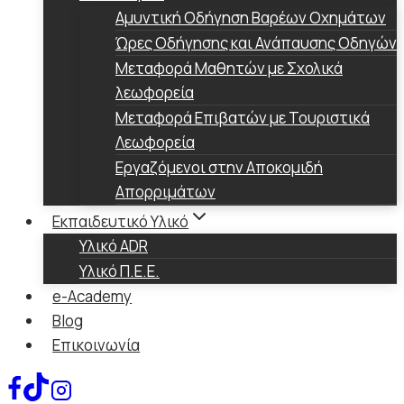
Αμυντική Οδήγηση Βαρέων Οχημάτων
Ώρες Οδήγησης και Ανάπαυσης Οδηγών
Μεταφορά Μαθητών με Σχολικά
λεωφορεία
Μεταφορά Επιβατών με Τουριστικά
Λεωφορεία
Εργαζόμενοι στην Αποκομιδή
Απορριμάτων
Εκπαιδευτικό Υλικό
Υλικό ADR
Υλικό Π.Ε.Ε.
e-Academy
Blog
Επικοινωνία