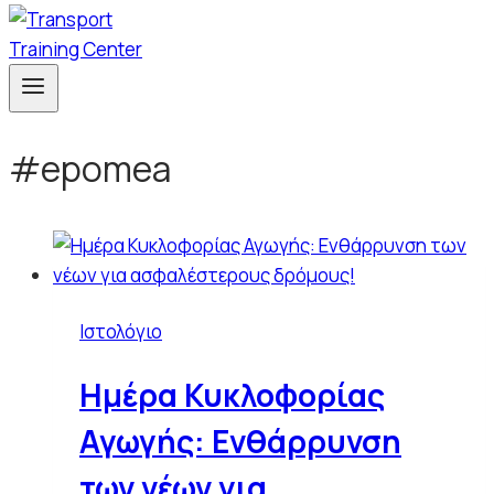
#epomea
Ιστολόγιο
Ημέρα Κυκλοφορίας
Αγωγής: Ενθάρρυνση
των νέων για