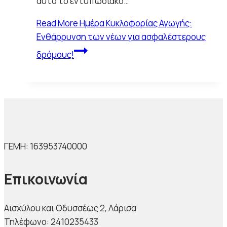
αυτό το εντυπωσιακό…
Read More
Ημέρα Κυκλοφορίας Αγωγής:
Ενθάρρυνση των νέων για ασφαλέστερους
δρόμους!
ΓΕΜΗ: 163953740000
Επικοινωνία
Αισχύλου και Οδυσσέως 2
, Λάρισα
Τηλέφωνο: 2410235433