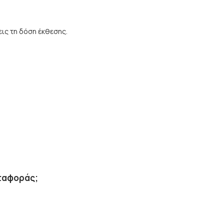
εις τη δόση έκθεσης.
εταφοράς;