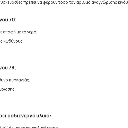
υσκευασίες πρέπει να φέρουν τόσο τον αριθμό αναγνώρισης κινδύν
νου 70;
ε επαφή με το νερό.
ς κινδύνους.
νου 78;
δυνο πυρκαγιάς.
άβρωσης.
ει ραδιενεργό υλικό:
ό αλλά μικρής επικινδυνότητας.