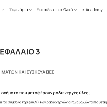
α
Σεμινάρια
Εκπαιδευτικό Υλικό
e-Academy
ΚΕΦΑΛΑΙΟ 3
ΗΜΑΤΩΝ ΚΑΙ ΣΥΣΚΕΥΑΣΙΕΣ
α οχήματα που μεταφέρουν ραδιενεργές ύλες;
με το σύμβολο (τριφύλλι) των ραδιενεργών ακτινοβολιών τοποθετημ